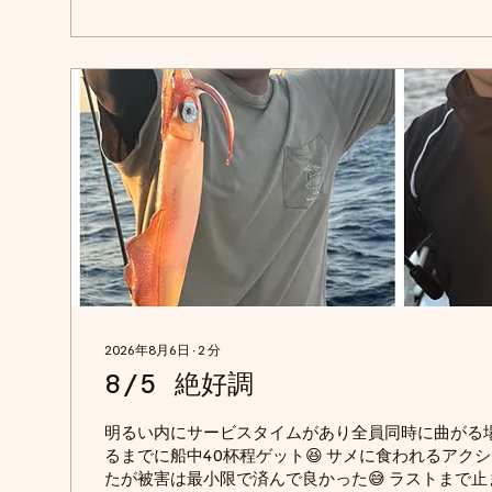
つながりたい 京丹後のmoamaru（もあまる）です。
ギング、タイラバ、イカメタル、ティップランと様
たします。 京丹後釣りにはぜひmoamaruで！
2026年8月6日
∙
2
分
8/5 絶好調
明るい内にサービスタイムがあり全員同時に曲がる
るまでに船中40杯程ゲット😆 サメに食われるアク
たが被害は最小限で済んで良かった😅 ラストまで