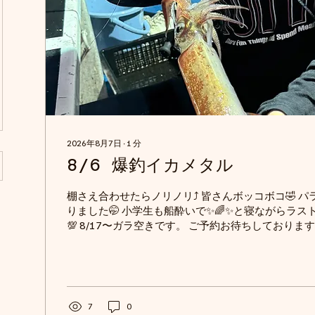
2026年8月7日
∙
1
分
8/6 爆釣イカメタル
棚さえ合わせたらノリノリ⤴️ 皆さんボッコボコ🤣 
りました🤭 小学生も船酔いで✨🌈✨と寝ながらラ
💯 8/17〜ガラ空きです。 ご予約お待ちしております。 
丸 #もあまる #モアマル #遊漁船 #京丹後 #丹後 #
漁船 #丹後ジギング #鰤ジギング #丹後ジャーク #
ジギング船 #丹後タイラバ船 #ディープタイラバ #丹
後イカメタル #シロイカ #マイカ #浅茂川 #網野 #釣りデ
ギング #タイラバ #ティップラン #イカメタル #オモ
7
0
ックフィッシュ #寒鰤 #マグロ #釣りガール #釣り