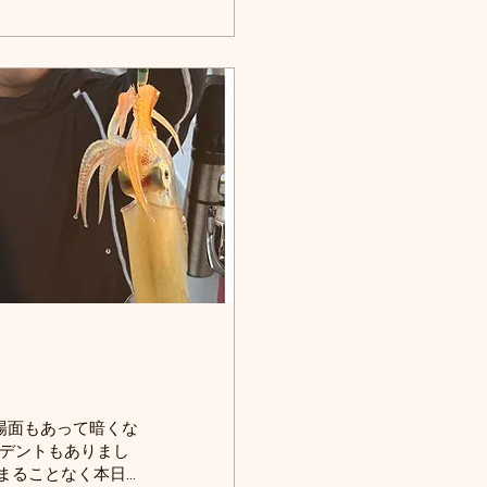
 網野沖を中心にジ
々な釣りにご案内い
場面もあって暗くな
シデントもありまし
止まることなく本日も