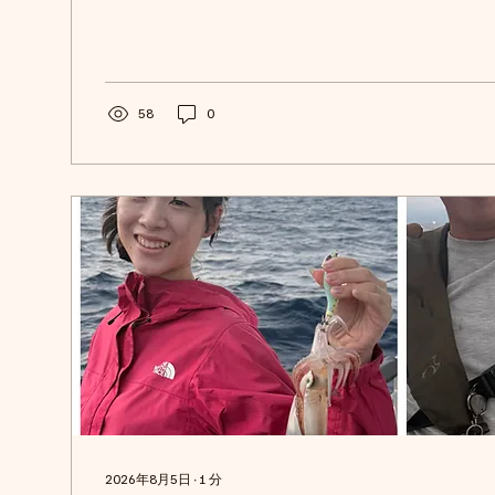
パラダイスでした🤭 イカメタルシーズン後半戦 え
てます👍 潮が速い日が多いいので40号までは必ず準
号60号もあればお願いします。 近況は30〜40号多様
ガラガラです。 ご予約お待ちしております。 #moamar
まる #モアマル #遊漁船 #京丹後 #丹後 #浅茂川漁港
58
0
後ジギング #鰤ジギング #丹後ジャーク #キャスティ
船 #丹後タイラバ船 #ディープタイラバ #丹後イカメ
タル #シロイカ #マイカ #浅茂川 #網野 #釣りデビュー 
タイラバ #ティップラン #イカメタル #オモリグ #
ッシュ #寒鰤 #マグロ #釣りガール #釣り女子 #
たい...
2026年8月5日
∙
1
分