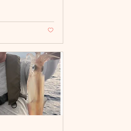
えサイズ上がってき
備して下さい。50
です。 8月17日〜
u #萌愛丸 #もあ
 #浅茂川遊漁船 #丹
ング #丹後ジギング
タル船 #丹後イカメ
#SLJ #ジギング #
エギング #ロックフィ
釣り好きな人とつながり