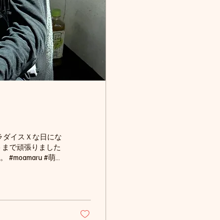
パラダイスＸな日にな
ストまで頑張りました
#moamaru #萌愛
浅茂川漁港 #浅茂川遊
キャスティング #丹後
後イカメタル船 #丹
ビュー #SLJ #ジ
リグ #エギング #ロ
女子 #釣り好きな人と