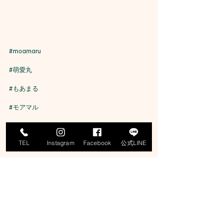
#moamaru
#萌愛丸
#もあまる
#モアマル
#遊漁船
TEL
Instagram
Facebook
公式LINE
#京丹後
#丹後
#浅茂川漁港
#浅茂川遊漁船
#丹後ジギング船