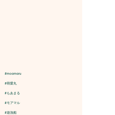
#moamaru
#萌愛丸
#もあまる
#モアマル
#遊漁船