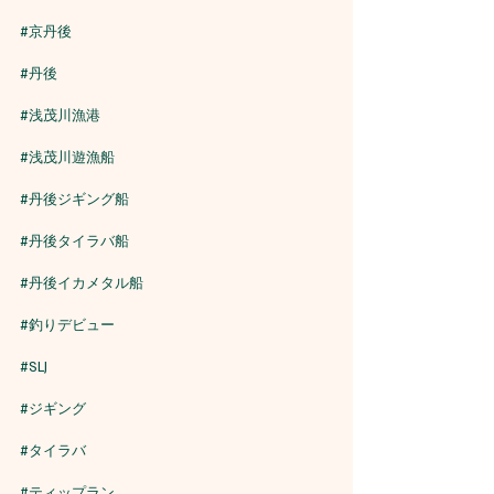
#京丹後
#丹後
#浅茂川漁港
#浅茂川遊漁船
#丹後ジギング船
#丹後タイラバ船
#丹後イカメタル船
#釣りデビュー
#SLJ
#ジギング
#タイラバ
#ティップラン