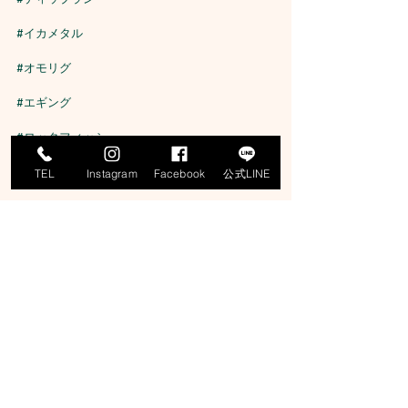
#イカメタル
#オモリグ
#エギング
#ロックフィッシュ
#寒鰤
TEL
Instagram
Facebook
公式LINE
#マグロ
#釣りガール
#釣り女子
#釣り好きな人とつながりたい
京丹後の萌愛丸（もあまる）です。
網野沖を中心にジギング、タイラバ、イカメタ