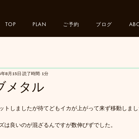
TOP
PLAN
ご予約
ブログ
AB
25年8月15日
読了時間: 1分
シブメタル
ットしましたが待てどもイカが上がって来ず移動しまし
ズは良いのが混ざるんですが数伸びずでした。