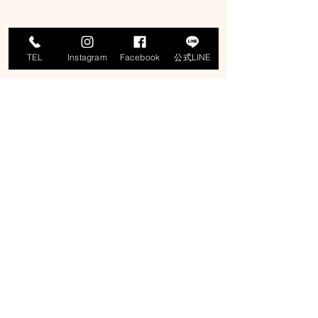
TEL
Instagram
Facebook
公式LINE
#moamaru
#萌愛丸
#もあまる
#モアマル
#遊漁船