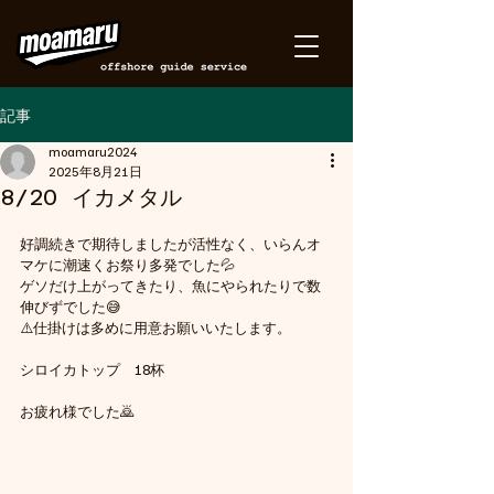
記事
moamaru2024
2025年8月21日
8/20 イカメタル
好調続きで期待しましたが活性なく、いらんオ
マケに潮速くお祭り多発でした💦
ゲソだけ上がってきたり、魚にやられたりで数
伸びずでした😅
⚠️仕掛けは多めに用意お願いいたします。
シロイカトップ　18杯
お疲れ様でした🙇