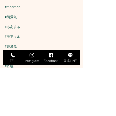
#moamaru
#萌愛丸
#もあまる
#モアマル
#遊漁船
#京丹後
TEL
Instagram
Facebook
公式LINE
#丹後
#浅茂川漁港
#浅茂川遊漁船
#丹後ジギング船
#丹後タイラバ船
#丹後イカメタル船