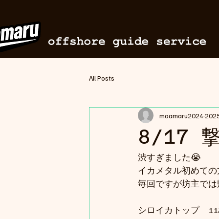
All Posts
moamaru2024
20
8/17 
渋すぎました😭
イカメタル初めての方
毎回ですが坊主では
シロイカトップ　11