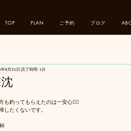
TOP
PLAN
ご予約
ブログ
AB
25年8月21日
読了時間: 1分
撃沈
も釣ってもらえたのは一安心😮‍💨
帰したくないです。
杯