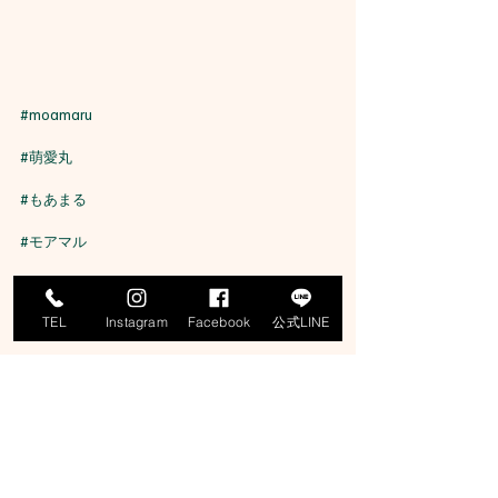
#moamaru
#萌愛丸
#もあまる
#モアマル
#遊漁船
TEL
Instagram
Facebook
公式LINE
#京丹後
#丹後
#浅茂川漁港
#浅茂川遊漁船
#丹後ジギング船