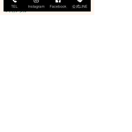
TEL
Instagram
Facebook
公式LINE
#イカメタル
#オモリグ
#エギング
#ロックフィッシュ
#寒鰤
#マグロ
#釣りガール
#釣り女子
#釣り好きな人とつながりたい
京丹後の萌愛丸（もあまる）です。
網野沖を中心にジギング、タイラバ、イカメタ