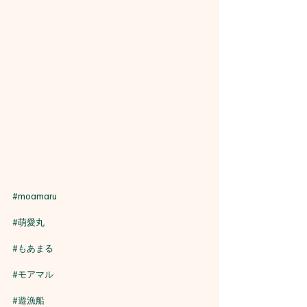
#moamaru
#萌愛丸
#もあまる
#モアマル
#遊漁船