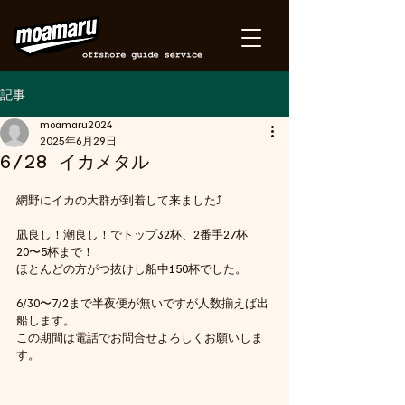
記事
moamaru2024
2025年6月29日
6/28 イカメタル
網野にイカの大群が到着して来ました⤴️
凪良し！潮良し！でトップ32杯、2番手27杯　
20〜5杯まで！
ほとんどの方がつ抜けし船中150杯でした。
6/30〜7/2まで半夜便が無いですが人数揃えば出
船します。
この期間は電話でお問合せよろしくお願いしま
す。