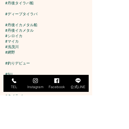
#丹後タイラバ船
#ディープタイラバ
#丹後イカメタル船
#丹後イカメタル
#シロイカ
#マイカ
#浅茂川
#網野
#釣りデビュー
#SLJ
#ジギング
TEL
Instagram
Facebook
公式LINE
#タイラバ
#ティップラン
#イカメタル
#オモリグ