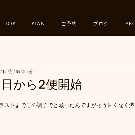
TOP
PLAN
ご予約
ブログ
AB
22日
読了時間: 1分
 本日から2便開始
ラストまでこの調子でと願ったんですがそう甘くなく渋