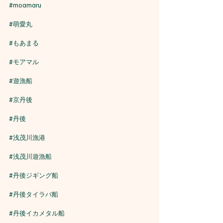
#moamaru
#萌愛丸
#もあまる
#モアマル
#遊漁船
#京丹後
#丹後
#浅茂川漁港
#浅茂川遊漁船
#丹後ジギング船
#丹後タイラバ船
#丹後イカメタル船