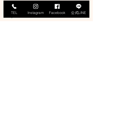
#釣りデビュー
TEL
Instagram
Facebook
公式LINE
#SLJ
#ジギング
#タイラバ
#ティップラン
#イカメタル
#オモリグ
#エギング
#ロックフィッシュ
#寒鰤
#マグロ
#釣りガール