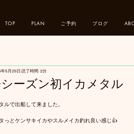
TOP
PLAN
ご予約
ブログ
AB
25年5月25日
読了時間: 2分
 今シーズン初イカメタル
タルで出船して来ました。
タっとケンサキイカやスルメイカ釣れ良い感じ👍