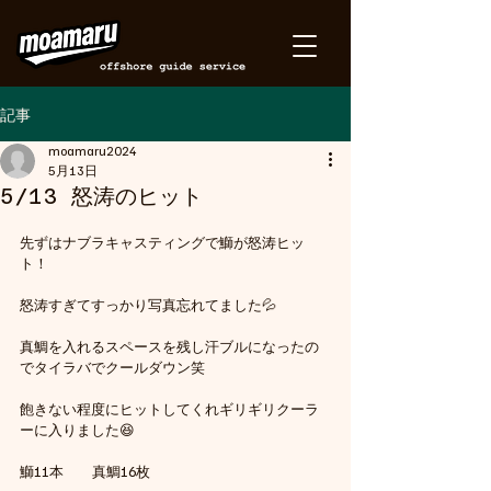
記事
moamaru2024
5月13日
5/13 怒涛のヒット
先ずはナブラキャスティングで鰤が怒涛ヒッ
ト！
怒涛すぎてすっかり写真忘れてました💦
真鯛を入れるスペースを残し汗ブルになったの
でタイラバでクールダウン笑
飽きない程度にヒットしてくれギリギリクーラ
ーに入りました😆
鰤11本　　真鯛16枚