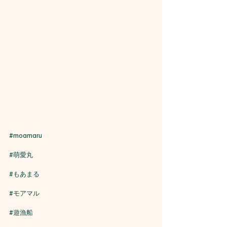
#moamaru
#萌愛丸
#もあまる
#モアマル
#遊漁船