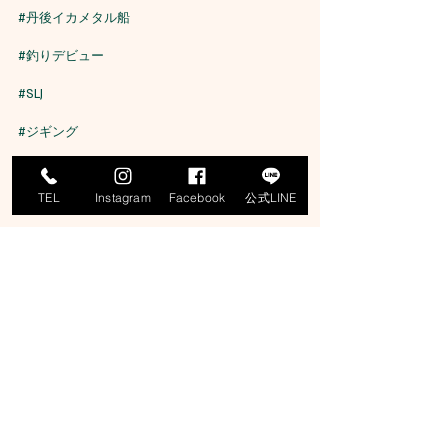
#丹後イカメタル船
#釣りデビュー
#SLJ
#ジギング
#タイラバ
TEL
Instagram
Facebook
公式LINE
#ティップラン
#イカメタル
#オモリグ
#エギング
#ロックフィッシュ
#寒鰤
#マグロ