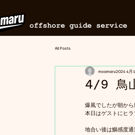
All Posts
moamaru2024
4月
4/9 鳥
爆風でしたが朝から
本日はゲストにヒラ
地合い後は鰤感度通