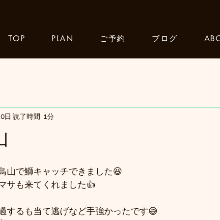
TOP
PLAN
ご予約
ブログ
AB
10日
読了時間: 1分
山
鳥山で鰤キャッチできました😆
マサも来てくれました👍
過するも当て逃げなど手強かったです😅