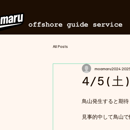
All Posts
moamaru2024
20
4/5(土
鳥山発生すると期待
見事的中して鳥山で