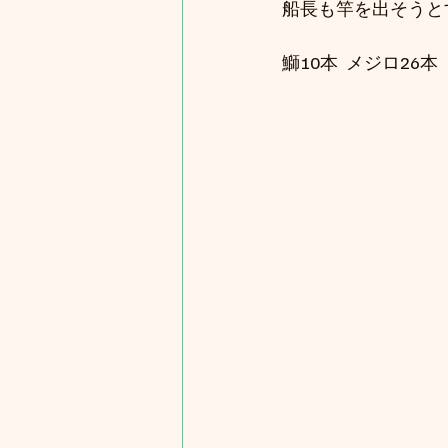
船長も竿を出そうと
鰤10本  メジロ26本