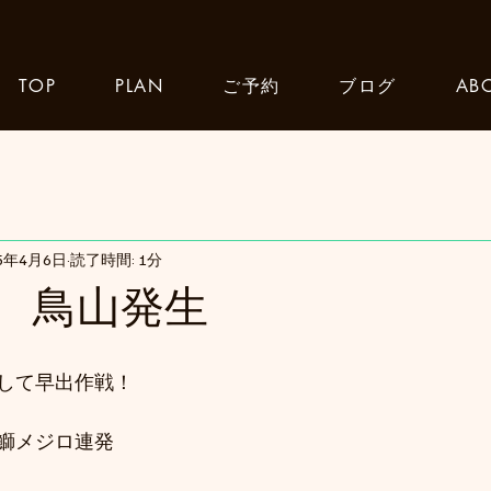
TOP
PLAN
ご予約
ブログ
AB
25年4月6日
読了時間: 1分
) 鳥山発生
して早出作戦！
鰤メジロ連発