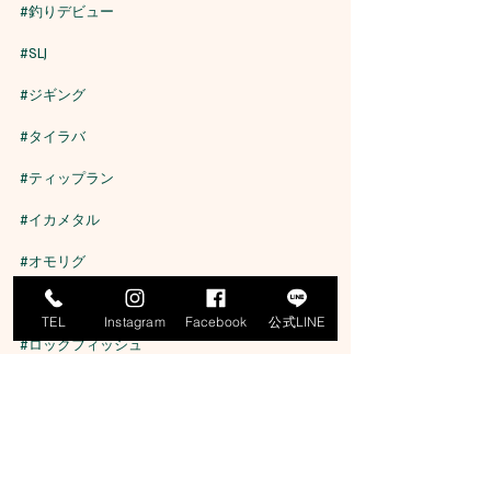
#釣りデビュー
#SLJ
#ジギング
#タイラバ
#ティップラン
#イカメタル
#オモリグ
#エギング
TEL
Instagram
Facebook
公式LINE
#ロックフィッシュ
#寒鰤
#釣りガール
#釣り女子