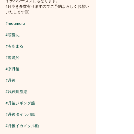
イラバシーズンにもなります。
4月空き多数有りますのでご予約よろしくお願い
いたします🙇‍♀️
#moamaru
#萌愛丸
#もあまる
#遊漁船
#京丹後
#丹後
#浅茂川漁港
#丹後ジギング船
#丹後タイラバ船
#丹後イカメタル船