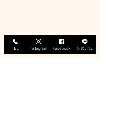
TEL
Instagram
Facebook
公式LINE
#moamaru
#萌愛丸
#もあまる
#モアマル
#遊漁船