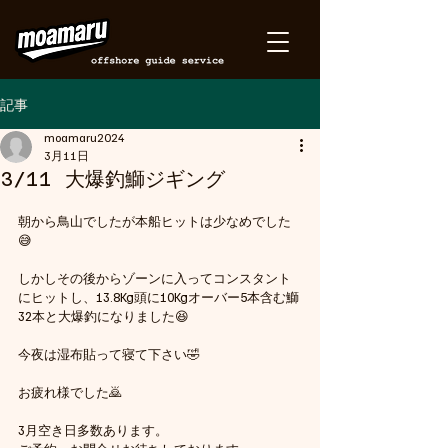
記事
moamaru2024
3月11日
3/11 大爆釣鰤ジギング
朝から鳥山でしたが本船ヒットは少なめでした
😅
しかしその後からゾーンに入ってコンスタント
にヒットし、13.8Kg頭に10Kgオーバー5本含む鰤
32本と大爆釣になりました😆
今夜は湿布貼って寝て下さい🤣
お疲れ様でした🙇
3月空き日多数あります。