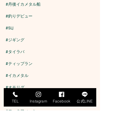
#丹後イカメタル船
#釣りデビュー
#SLJ
#ジギング
#タイラバ
#ティップラン
#イカメタル
#オモリグ
#エギング
TEL
Instagram
Facebook
公式LINE
#ロックフィッシュ
#寒鰤
#マグロ