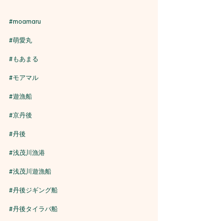
#moamaru
#萌愛丸
#もあまる
#モアマル
#遊漁船
#京丹後
#丹後
#浅茂川漁港
#浅茂川遊漁船
#丹後ジギング船
#丹後タイラバ船