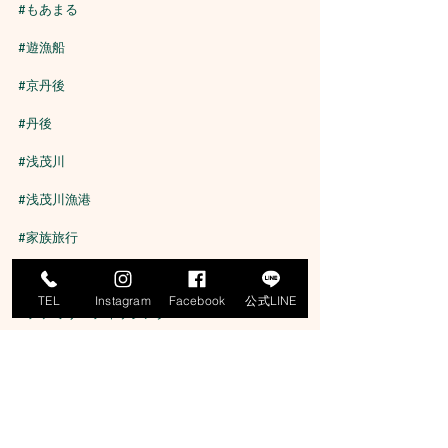
#もあまる
#遊漁船
#京丹後
#丹後
#浅茂川
#浅茂川漁港
#家族旅行
#釣りデビュー
TEL
Instagram
Facebook
公式LINE
#ファミリーフィッシング
#近海便
#SLJ
#ジギング