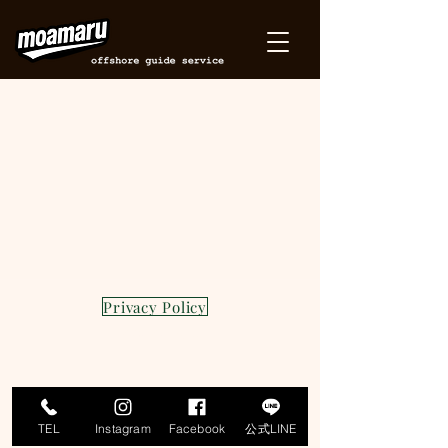
Privacy Policy
moamaru©︎
TEL
Instagram
Facebook
公式LINE